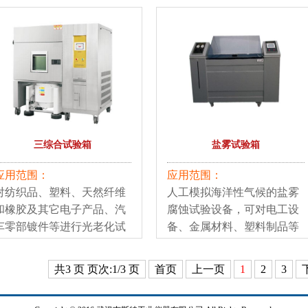
三综合试验箱
盐雾试验箱
应用范围：
应用范围：
对纺织品、塑料、天然纤维
人工模拟海洋性气候的盐雾
和橡胶及其它电子产品、汽
腐蚀试验设备，可对电工设
车零部镀件等进行光老化试
备、金属材料、塑料制品等
验。
各种材质之表面处理，包含
对涂料，电镀，无机及有机
共3 页 页次:1/3 页
首页
上一页
1
2
3
皮膜，阳极处理，防锈油等
防蚀处理后，进行加速腐蚀