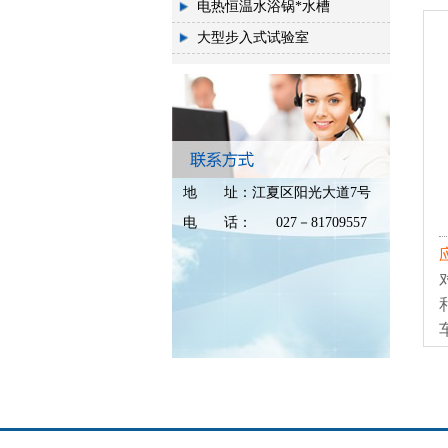
电热恒温水浴锅*水槽
大型步入式试验室
地
址：
江夏区阳光大道7号
电
话：
027－81709557