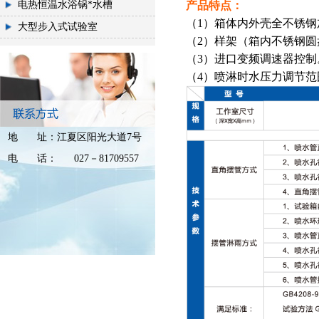
电热恒温水浴锅*水槽
产品特点：
（1）箱体内外壳全不锈
大型步入式试验室
（2）样架（箱内不锈钢圆盘）
（3）进口变频调速器控制
（4）喷淋时水压力调节范围0
地
址：
江夏区阳光大道7号
电
话：
027－81709557