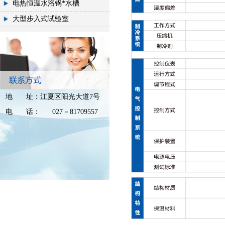
电热恒温水浴锅*水槽
大型步入式试验室
地
址：
江夏区阳光大道7号
电
话：
027－81709557